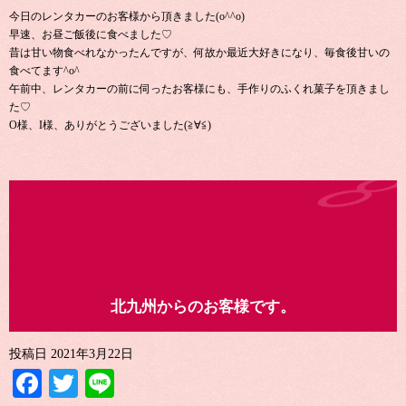
今日のレンタカーのお客様から頂きました(o^^o)
早速、お昼ご飯後に食べました♡
昔は甘い物食べれなかったんですが、何故か最近大好きになり、毎食後甘いの
食べてます^o^
午前中、レンタカーの前に伺ったお客様にも、手作りのふくれ菓子を頂きまし
た♡
O様、I様、ありがとうございました(≧∀≦)
北九州からのお客様です。
投稿日
2021年3月22日
Facebook
Twitter
Line