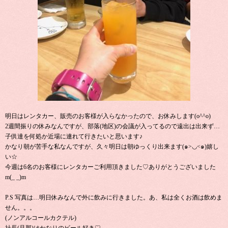
明日はレンタカー、販売のお客様が入らなかったので、お休みします(o^^o)
2週間振りの休みなんですが、部落(地区)の会議が入ってるので遠出は出来ず…
子供達を何処か近場に連れて行きたいと思います♪
かなり朝が苦手な私なんですが、久々明日は朝ゆっくり出来ます(๑>◡<๑)嬉し
い☆
今週は6名のお客様にレンタカーご利用頂きました♡ありがとうございました
m(_ _)m
P.S 写真は…明日休みなんで外に飲みに行きました。あ、私は全くお酒は飲めま
せん。。。
(ノンアルコールカクテル)