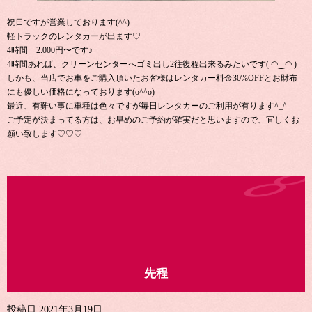
祝日ですが営業しております(^^)
軽トラックのレンタカーが出ます♡
4時間 2.000円〜です♪
4時間あれば、クリーンセンターへゴミ出し2往復程出来るみたいです( ◠‿◠ )
しかも、当店でお車をご購入頂いたお客様はレンタカー料金30%OFFとお財布
にも優しい価格になっております(o^^o)
最近、有難い事に車種は色々ですが毎日レンタカーのご利用が有ります^_^
ご予定が決まってる方は、お早めのご予約が確実だと思いますので、宜しくお
願い致します♡♡♡
先程
投稿日
2021年3月19日