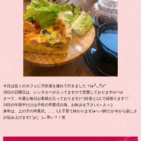
今日は近くのカフェに子供達を連れて行きましたヾ(๑╹◡╹)ﾉ"
28日の日曜日は、レンタカーが入ってますので営業しております(o^^o)
さ〜て…今週も毎日お客様が入っております(^^)社長と2人で頑張ります♡
24日の午前中だけは子供の卒業式の為、お休みを下さい(＞人＜;)
来年は、上の子の卒業式。。。1人子育て終わります(๑˃̵ᴗ˂̵)何だか今から寂しさ
が込み上げます(´°̥̥̥̥̥̥̥̥ω°̥̥̥̥̥̥̥̥｀)←早い？！笑