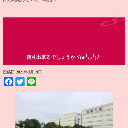
社長(旦那)はかなりのビール好き♡
落札出来るでしょうかヾ(๑╹◡╹)ﾉ”
投稿日
2021年3月19日
Facebook
Twitter
Line