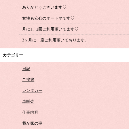
ありがとうございます♡
女性も安心のオートマです♡
月に1、2回ご利用頂いてます♡
3ヶ月に一度ご利用頂いております。
カテゴリー
日記
ご挨拶
レンタカー
車販売
仕事内容
我が家の事