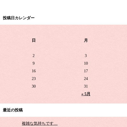
投稿日カレンダー
日
月
2
3
9
10
16
17
23
24
30
31
« 5月
最近の投稿
複雑な気持ちです…