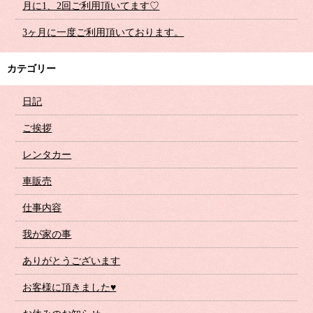
月に1、2回ご利用頂いてます♡
3ヶ月に一度ご利用頂いております。
カテゴリー
日記
ご挨拶
レンタカー
車販売
仕事内容
我が家の事
ありがとうございます
お客様に頂きました♥