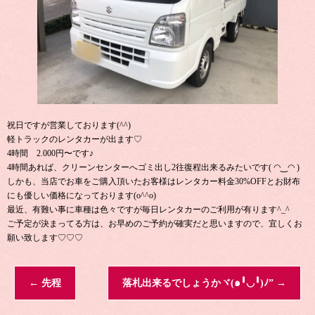
祝日ですが営業しております(^^)
軽トラックのレンタカーが出ます♡
4時間 2.000円〜です♪
4時間あれば、クリーンセンターへゴミ出し2往復程出来るみたいです( ◠‿◠ )
しかも、当店でお車をご購入頂いたお客様はレンタカー料金30%OFFとお財布
にも優しい価格になっております(o^^o)
最近、有難い事に車種は色々ですが毎日レンタカーのご利用が有ります^_^
ご予定が決まってる方は、お早めのご予約が確実だと思いますので、宜しくお
願い致します♡♡♡
←
先程
落札出来るでしょうかヾ(๑╹◡╹)ﾉ”
→