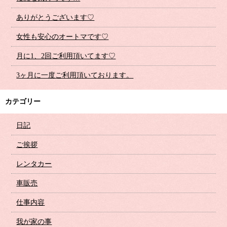
ありがとうございます♡
女性も安心のオートマです♡
月に1、2回ご利用頂いてます♡
3ヶ月に一度ご利用頂いております。
カテゴリー
日記
ご挨拶
レンタカー
車販売
仕事内容
我が家の事