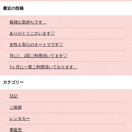
最近の投稿
複雑な気持ちです…
ありがとうございます♡
女性も安心のオートマです♡
月に1、2回ご利用頂いてます♡
3ヶ月に一度ご利用頂いております。
カテゴリー
日記
ご挨拶
レンタカー
車販売