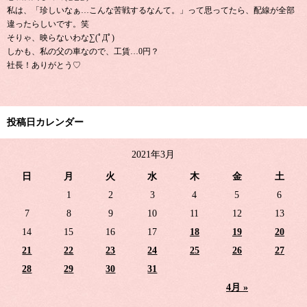
私は、「珍しいなぁ…こんな苦戦するなんて。」って思ってたら、配線が全部
違ったらしいです。笑
そりゃ、映らないわな∑(ﾟДﾟ)
しかも、私の父の車なので、工賃…0円？
社長！ありがとう♡
投稿日カレンダー
2021年3月
日
月
火
水
木
金
土
1
2
3
4
5
6
7
8
9
10
11
12
13
14
15
16
17
18
19
20
21
22
23
24
25
26
27
28
29
30
31
4月 »